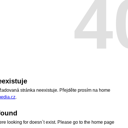
4
eexistuje
ožadovaná stránka neexistuje. Přejděte prosím na home
edia.cz
.
found
re looking for doesn`t exist. Please go to the home page