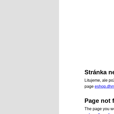
Stránka n
Litujeme, ale p
page
eshop.dhm
Page not 
The page you we