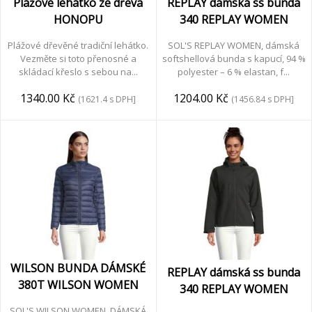
Plážové lehátko ze dřeva
REPLAY dámská ss bunda
HONOPU
340 REPLAY WOMEN
Plážové dřevěné tradiční lehátko.
SOL'S REPLAY WOMEN, dámská
Vezměte si toto přenosné a
softshellová bunda s kapucí, 94 %
skládací křeslo s sebou na...
polyester – 6 % elastan, f...
1340.00 Kč
1204.00 Kč
(1621.4 s DPH]
(1456.84 s DPH]
WILSON BUNDA DÁMSKÉ
REPLAY dámská ss bunda
380T WILSON WOMEN
340 REPLAY WOMEN
SOL'S WILSON WOMEN, DÁMSKÁ