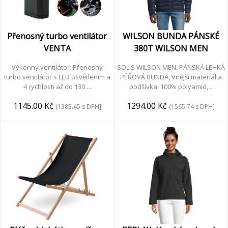
Přenosný turbo ventilátor
WILSON BUNDA PÁNSKÉ
VENTA
380T WILSON MEN
Výkonný ventilátor. Přenosný
SOL'S WILSON MEN, PÁNSKÁ LEHKÁ
turbo ventilátor s LED osvětlením a
PÉŘOVÁ BUNDA, Vnější materiál a
4 rychlosti až do 130 ...
podšívka: 100% polyamid,...
1145.00 Kč
1294.00 Kč
(1385.45 s DPH]
(1565.74 s DPH]