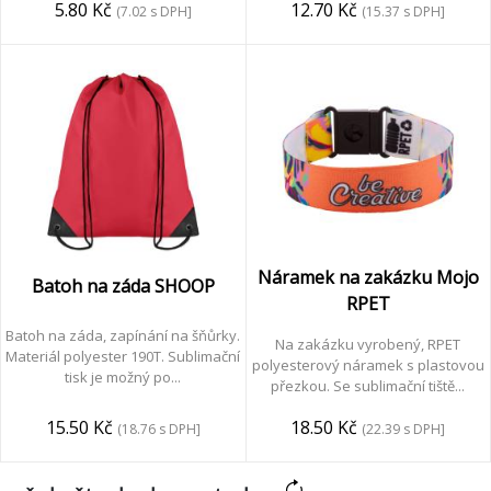
12.70 Kč
5.80 Kč
(15.37 s DPH]
(7.02 s DPH]
a
zima
reklamní
předměty
Náramek na zakázku Mojo
Batoh na záda SHOOP
výstavní
RPET
systémy
Batoh na záda, zapínání na šňůrky.
Na zakázku vyrobený, RPET
Materiál polyester 190T. Sublimační
polyesterový náramek s plastovou
tisk je možný po...
přezkou. Se sublimační tiště...
15.50 Kč
18.50 Kč
(18.76 s DPH]
(22.39 s DPH]