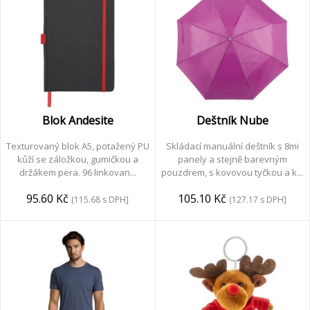
Blok Andesite
Deštník Nube
Texturovaný blok A5, potažený PU
Skládací manuální deštník s 8mi
kůží se záložkou, gumičkou a
panely a stejně barevným
držákem pera. 96 linkovan...
pouzdrem, s kovovou tyčkou a k...
95.60 Kč
105.10 Kč
(115.68 s DPH]
(127.17 s DPH]