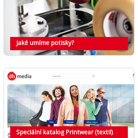
Technologie
&
Mobil
Jaké umíme potisky?
Psaní
Kancelář
&
Podnikání
Speciální katalog Printwear (textil)
Volný