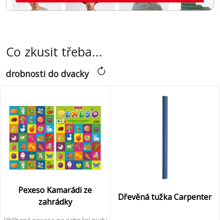
čas
&
Sport
Co zkusit třeba...
drobnosti do dvacky
Vitalita
&
Péče
Děti
&
Pexeso Kamarádi ze
Hračky
Dřevěná tužka Carpenter
zahrádky