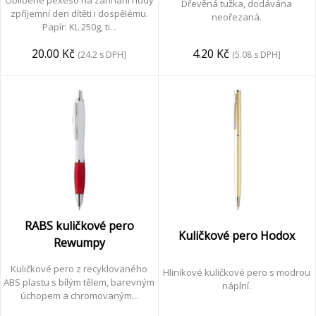
Oblíbené pexeso na zahnání nudy
Dřevěná tužka, dodávána
zpříjemní den dítěti i dospělému.
neořezaná.
Klíče
Papír: KL 250g, ti...
&
4.20 Kč
20.00 Kč
(5.08 s DPH]
(24.2 s DPH]
Nářadí
Textil
&
Doplňky
RABS kuličkové pero
Kuličkové pero Hodox
Obaly
Rewumpy
Kuličkové pero z recyklovaného
Hliníkové kuličkové pero s modrou
ABS plastu s bílým tělem, barevným
náplní.
úchopem a chromovaným...
Vánoce