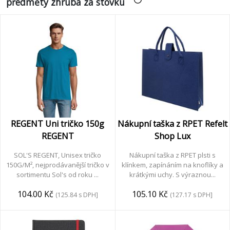
předměty zhruba za stovku
REGENT Uni tričko 150g
Nákupní taška z RPET Refelt
REGENT
Shop Lux
SOL'S REGENT, Unisex tričko
Nákupní taška z RPET plsti s
150G/M², nejprodávanější tričko v
klínkem, zapínáním na knoflíky a
sortimentu Sol's od roku ...
krátkými uchy. S výraznou...
104.00 Kč
105.10 Kč
(125.84 s DPH]
(127.17 s DPH]