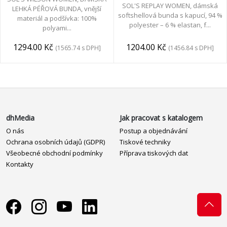
SOL'S REPLAY WOMEN, dámská
LEHKÁ PÉŘOVÁ BUNDA, vnější
softshellová bunda s kapucí, 94 %
materiál a podšívka: 100%
polyester – 6 % elastan, f...
polyami...
1204.00 Kč
1294.00 Kč
(1456.84 s DPH]
(1565.74 s DPH]
dhMedia
Jak pracovat s katalogem
O nás
Postup a objednávání
Ochrana osobních údajů (GDPR)
Tiskové techniky
Všeobecné obchodní podmínky
Příprava tiskových dat
Kontakty