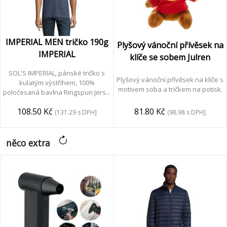
IMPERIAL MEN tričko 190g
Plyšový vánoční přívěsek na
IMPERIAL
klíče se sobem Julren
SOL'S IMPERIAL, pánské tričko s
Plyšový vánoční přívěsek na klíče s
kulatým výstřihem, 100%
motivem soba a tričkem na potisk.
poločesaná bavlna Ringspun Jers...
81.80 Kč
108.50 Kč
(98.98 s DPH]
(131.29 s DPH]
něco extra