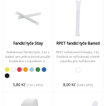
čas
&
Sport
Vitalita
Fandící tyče Stixy
RPET fandící tyče Bamsti
&
Nafukovací fandící tyče, 2 ks v
RPET nafukovací hokejky, 2 ks.
Péče
balení, pro jednorázové použití.
Dodává se vyfouknutý včetně
Dodáváno s náústkem. V...
náustku pro nafukování.
Děti
5,80 Kč
8,00 Kč
&
(7,02 s DPH]
(9,68 s DPH]
Hračky