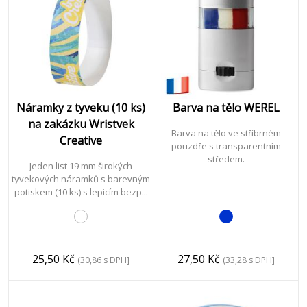
Náramky z tyveku (10 ks)
Barva na tělo WEREL
na zakázku Wristvek
Barva na tělo ve stříbrném
Creative
pouzdře s transparentním
středem.
Jeden list 19 mm širokých
tyvekových náramků s barevným
potiskem (10 ks) s lepicím bezp...
25,50 Kč
27,50 Kč
(30,86 s DPH]
(33,28 s DPH]