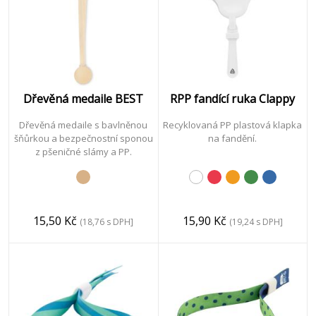
Dřevěná medaile BEST
RPP fandící ruka Clappy
Dřevěná medaile s bavlněnou
Recyklovaná PP plastová klapka
šňůrkou a bezpečnostní sponou
na fandění.
z pšeničné slámy a PP.
15,50 Kč
15,90 Kč
(18,76 s DPH]
(19,24 s DPH]