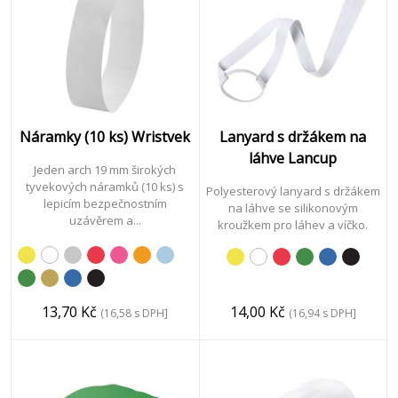
Klíče
&
Nářadí
Náramky (10 ks) Wristvek
Lanyard s držákem na
láhve Lancup
Textil
Jeden arch 19 mm širokých
tyvekových náramků (10 ks) s
Polyesterový lanyard s držákem
&
lepicím bezpečnostním
na láhve se silikonovým
Doplňky
uzávěrem a...
kroužkem pro láhev a víčko.
Obaly
13,70 Kč
14,00 Kč
(16,58 s DPH]
(16,94 s DPH]
Vánoce