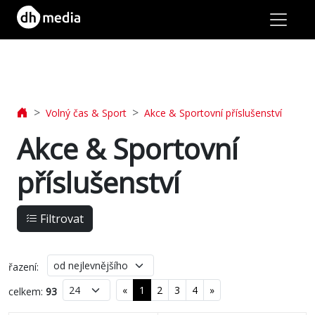
lásit
Volný čas & Sport
Akce & Sportovní příslušenství
Jídlo
Akce & Sportovní
&
příslušenství
Nápoje
Filtrovat
Tašky
&
řazení:
Cestování
«
1
2
3
4
»
celkem:
93