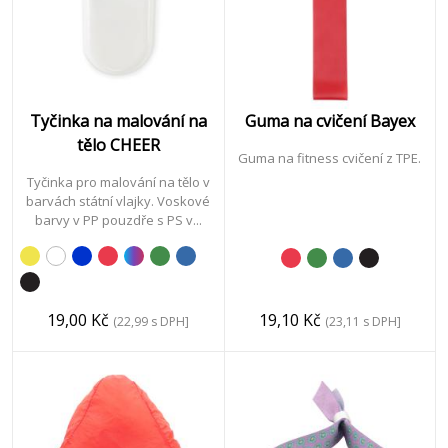
Tyčinka na malování na
Guma na cvičení Bayex
tělo CHEER
Guma na fitness cvičení z TPE.
Tyčinka pro malování na tělo v
barvách státní vlajky. Voskové
barvy v PP pouzdře s PS v...
19,00 Kč
19,10 Kč
(22,99 s DPH]
(23,11 s DPH]