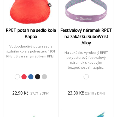
RPET potah na sedlo kola
Festivalový náramek RPET
Bapox
na zakázku SuboWrist
Alloy
Vodoodpudivý potah sedla
jízdního kola z polyesteru 190T
Na zakázku vyrobený RPET
RPET. S výrazným štítkem RPET.
polyesterový festivalový
náramek s kovovým
bezpečnostním zapín...
22,90 Kč
23,30 Kč
(27,71 s DPH]
(28,19 s DPH]