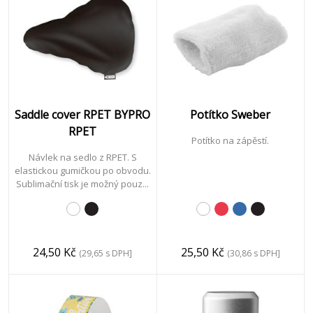
Saddle cover RPET BYPRO
Potítko Sweber
RPET
Potítko na zápěstí.
Návlek na sedlo z RPET. S
elastickou gumičkou po obvodu.
Sublimační tisk je možný pouz...
24,50 Kč
25,50 Kč
(29,65 s DPH]
(30,86 s DPH]