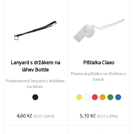
Technologie
&
Mobil
Psaní
Lanyard s držákem na
Píšťalka Claxo
láhev Bottle
Plastová píšťalka se šňůrkou v
barvě.
Polyesterový lanyard s držákem
Kancelář
na láhev.
&
Podnikání
4,60 Kč
5,10 Kč
(5,57 s DPH]
(6,17 s DPH]
Volný