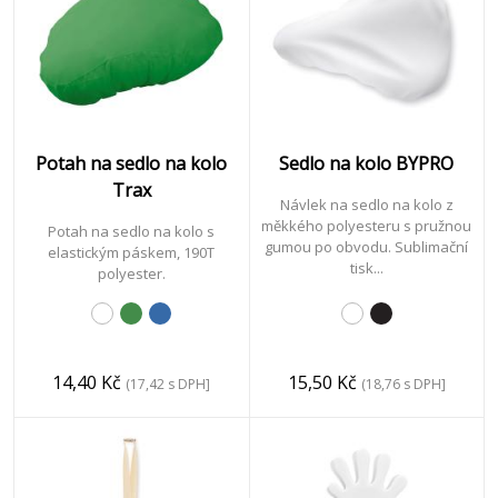
a
zima
Potah na sedlo na kolo
Sedlo na kolo BYPRO
Trax
Návlek na sedlo na kolo z
reklamní
měkkého polyesteru s pružnou
Potah na sedlo na kolo s
předměty
gumou po obvodu. Sublimační
elastickým páskem, 190T
tisk...
polyester.
výstavní
systémy
14,40 Kč
15,50 Kč
(17,42 s DPH]
(18,76 s DPH]