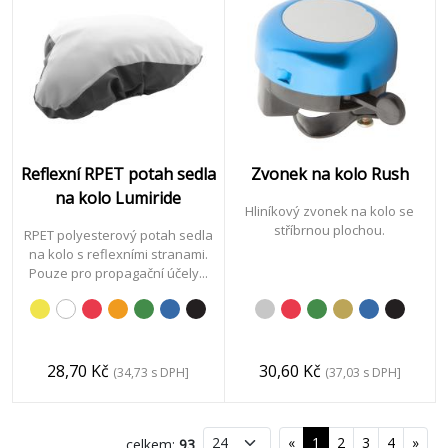
Reflexní RPET potah sedla
Zvonek na kolo Rush
na kolo Lumiride
Hliníkový zvonek na kolo se
stříbrnou plochou.
RPET polyesterový potah sedla
na kolo s reflexními stranami.
Pouze pro propagační účely...
28,70 Kč
30,60 Kč
(34,73 s DPH]
(37,03 s DPH]
«
1
2
3
4
»
celkem:
93