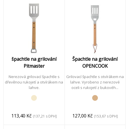
špachtle na grilování
Špachtle na grilování
Pitmaster
OPENCOOK
Nerezová grilovací špachtle s
Grilovací špachtle s otvírákem na
dřevěnou rukojetí a otvírákem na
lahve. Vyrobeno z nerezové
lahve.
oceli s rukojetí z bukovéh...
113,40 Kč
127,00 Kč
(137,21 s DPH]
(153,67 s DPH]