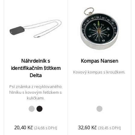
čas
&
Sport
Vitalita
Náhrdelník s
Kompas Nansen
&
identifikačním štítkem
Péče
Kovový kompas s kroužkem.
Delta
Psí známka z recyklovaného
hliníku s kovovým řetízkem s
kuličkami.
Děti
&
Hračky
20,40 Kč
32,60 Kč
(24,68 s DPH]
(39,45 s DPH]