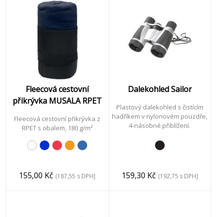
Fleecová cestovní
Dalekohled Sailor
přikrývka MUSALA RPET
Plastový dalekohled s čistícím
hadříkem v nylonovém pouzdře,
Fleecová cestovní přikrývka z
4-násobné přiblížení.
RPET s obalem, 180 g/m²
155,00 Kč
159,30 Kč
(187,55 s DPH]
(192,75 s DPH]