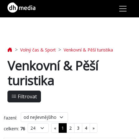
lásit
Volný čas & Sport
Venkovní & Pěší turistika
Jídlo
Venkovní & Pěší
&
turistika
Nápoje
Filtrovat
Tašky
&
řazení:
Cestování
«
1
2
3
4
»
celkem:
76