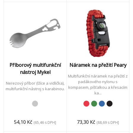
Klíče
&
Nářadí
Textil
Příborový multifunkční
Náramek na přežití Peary
&
nástroj Mykel
Doplňky
Multifunkční náramek na přežití z
padákového nylonu s
Nerezový příbor (lžíce a vidlička),
kompasem, píšťalkou a křesacím
multifunkční nástroj s karabinou.
ka...
Obaly
54,10 Kč
73,30 Kč
(65,46 s DPH]
(88,69 s DPH]
Vánoce