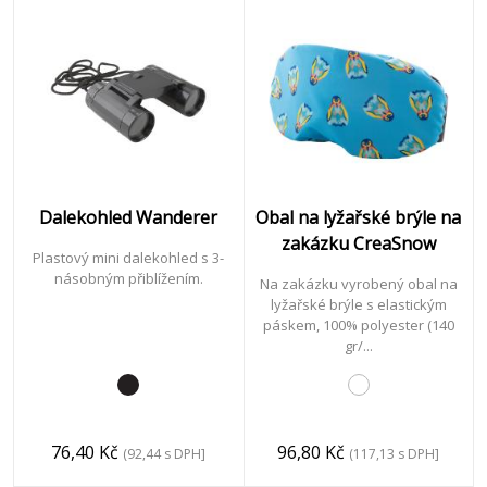
Dalekohled Wanderer
Obal na lyžařské brýle na
zakázku CreaSnow
Plastový mini dalekohled s 3-
násobným přiblížením.
Na zakázku vyrobený obal na
lyžařské brýle s elastickým
páskem, 100% polyester (140
gr/...
76,40 Kč
96,80 Kč
(92,44 s DPH]
(117,13 s DPH]