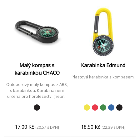
Technologie
&
Mobil
Psaní
Malý kompas s
Karabinka Edmund
karabinkou CHACO
Plastová karabinka s kompasem.
Outdoorový malý kompas z ABS,
Kancelář
s karabinkou. Karabina není
určena pro horolezectví (nepr...
&
Podnikání
17,00 Kč
18,50 Kč
(20,57 s DPH]
(22,39 s DPH]
Volný