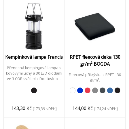
Kempinková lampa Francis
RPET fleecová deka 130
gr/m² BOGDA
Přenosná kempingová lampa s
kovovými uchy a 30 LED diodami
Fleecová přikrývka z RPET 130
ve 3 COB světlech. Dodáváno ...
gr/m².
143,30 Kč
144,00 Kč
(173,39 s DPH]
(174,24 s DPH]