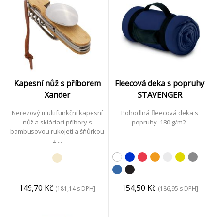
Kapesní nůž s příborem
Fleecová deka s popruhy
Xander
STAVENGER
Nerezový multifunkční kapesní
Pohodlná fleecová deka s
nůž a skládací příbory s
popruhy. 180 g/m2.
bambusovou rukojetí a šňůrkou
z ...
149,70 Kč
154,50 Kč
(181,14 s DPH]
(186,95 s DPH]