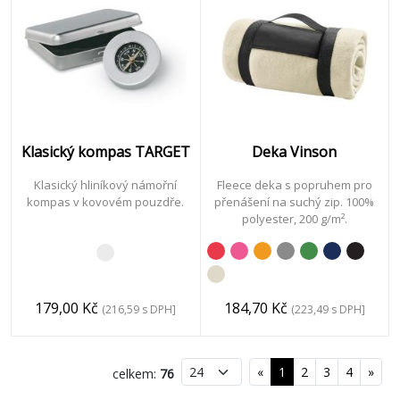
Klasický kompas TARGET
Deka Vinson
Klasický hliníkový námořní
Fleece deka s popruhem pro
kompas v kovovém pouzdře.
přenášení na suchý zip. 100%
polyester, 200 g/m².
179,00 Kč
184,70 Kč
(216,59 s DPH]
(223,49 s DPH]
«
1
2
3
4
»
celkem:
76