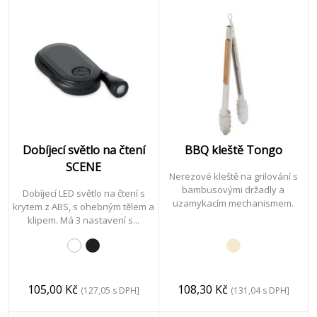
Dobíjecí světlo na čtení
BBQ kleště Tongo
SCENE
Nerezové kleště na grilování s
bambusovými držadly a
Dobíjecí LED světlo na čtení s
uzamykacím mechanismem.
krytem z ABS, s ohebným tělem a
klipem. Má 3 nastavení s...
105,00 Kč
108,30 Kč
(127,05 s DPH]
(131,04 s DPH]