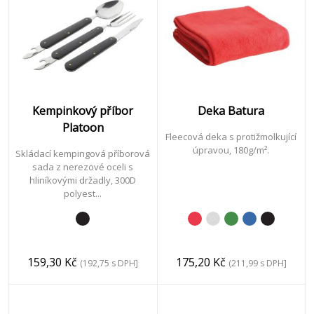
Kempinkový příbor
Deka Batura
Platoon
Fleecová deka s protižmolkující
úpravou, 180g/m².
Skládací kempingová příborová
sada z nerezové oceli s
hliníkovými držadly, 300D
polyest...
159,30 Kč
175,20 Kč
(192,75 s DPH]
(211,99 s DPH]