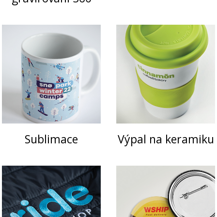
a
zima
reklamní
předměty
výstavní
Sublimace
Výpal na keramiku
systémy