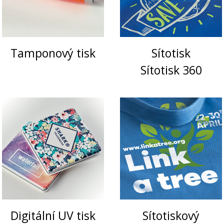
čas
&
Sport
Tamponový tisk
Sítotisk
Sítotisk 360
Vitalita
&
Péče
Děti
&
Hračky
Digitální UV tisk
Sítotiskový