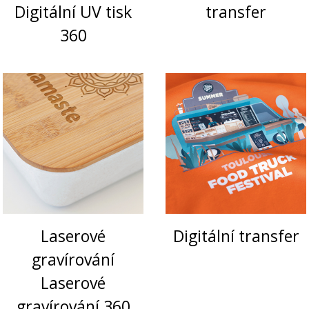
Digitální UV tisk
transfer
Klíče
360
&
Nářadí
Textil
&
Doplňky
Laserové
Digitální transfer
Obaly
gravírování
Laserové
Vánoce
gravírování 360