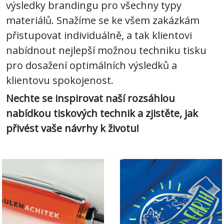
výsledky brandingu pro všechny typy
materiálů. Snažíme se ke všem zakázkám
Technologie
přistupovat individuálně, a tak klientovi
&
nabídnout nejlepší možnou techniku tisku
Mobil
pro dosažení optimálních výsledků a
klientovu spokojenost.
Nechte se inspirovat naší rozsáhlou
Psaní
nabídkou tiskových technik a zjistěte, jak
přivést vaše návrhy k životu!
Kancelář
&
Podnikání
Volný