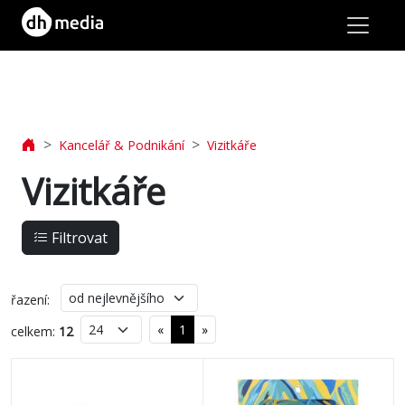
lásit
Kancelář & Podnikání
Vizitkáře
Jídlo
Vizitkáře
&
Nápoje
Filtrovat
řazení:
Tašky
«
1
»
celkem:
12
&
Cestování