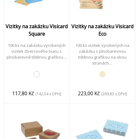
Vizitky na zakázku Visicard
Vizitky na zakázku Visicard
Square
Eco
100 ks na zakázku vyrobených
100 ks vizitek vyrobených na
vizitek čtvercového tvaru s
zakázku s plnobarevnou
plnobarevně tištěnou grafikou ...
tištěnou grafikou na obou
stranách....
117,80 Kč
223,00 Kč
(142,54 s DPH]
(269,83 s DPH]