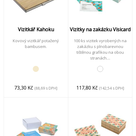
a
zima
Vizitkář Kahoku
Vizitky na zakázku Visicard
Kovový vizitkář potažený
100 ks vizitek vyrobených na
bambusem.
zakázku s plnobarevnou
tištěnou grafikou na obou
reklamní
stranách....
předměty
výstavní
73,30 Kč
117,80 Kč
(88,69 s DPH]
(142,54 s DPH]
systémy