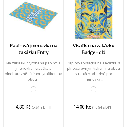
Technologie
&
Mobil
Papírová jmenovka na
Visačka na zakázku
zakázku Entry
BadgeHold
Psaní
Na zakázku vyrobená papírová
Papírová visačka na zakázku s
jmenovka - visačka s
plnobarevným tiskem na obou
plnobarevně tištěnou grafikou na
stranách. Vhodné pro
obou...
jmenovky...
Kancelář
&
Podnikání
4,80 Kč
14,00 Kč
(5,81 s DPH]
(16,94 s DPH]
Volný