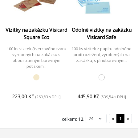
Vizitky na zakázku Visicard
Odolné vizitky na zakázku
Square Eco
Visicard Safe
100 ks vizitek čtvercového tvaru
100 ks vizitek z papíru odolného
vyrobených na zakázku s
proti roztržení, vyrobených na
oboustranným barevným
zakázku, s plnobarevným...
potiskem...
223,00 Kč
445,90 Kč
(269,83 s DPH]
(539,54 s DPH]
«
1
»
celkem:
12