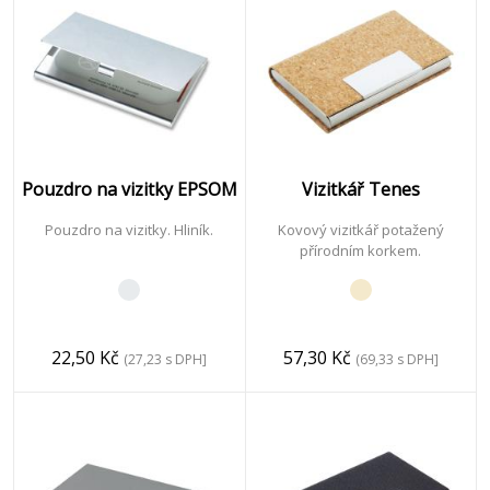
čas
&
Sport
Pouzdro na vizitky EPSOM
Vizitkář Tenes
Vitalita
&
Pouzdro na vizitky. Hliník.
Kovový vizitkář potažený
přírodním korkem.
Péče
22,50 Kč
57,30 Kč
(27,23 s DPH]
(69,33 s DPH]
Děti
&
Hračky